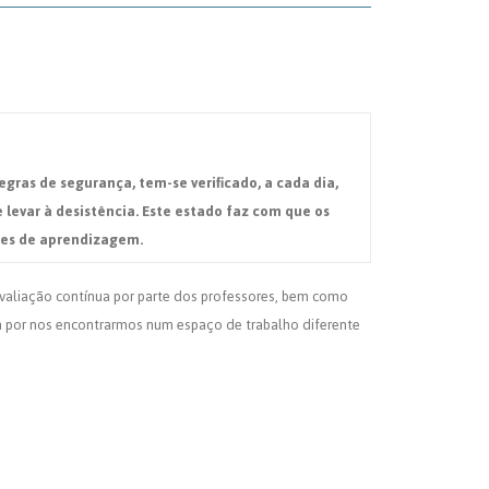
gras de segurança, tem-se verificado, a cada dia,
evar à desistência. Este estado faz com que os
des de aprendizagem.
 avaliação contínua por parte dos professores, bem como
ém por nos encontrarmos num espaço de trabalho diferente