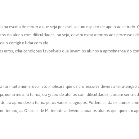
io na escola de modo a que seja possível ser um espaço de apoio ao estudo. 
ros do aluno com dificuldades, ou seja, devem estar atentos aos processos 
 o corrigir e lidar com ele.
r os erros, criar condições favoráveis que levem os alunos a aproximar-se do 
ão for muito numeroso. Isto implicará que os professores deverão ter atenção 
ja, numa mesma turma, do grupo de alunos com dificuldades, podem ser cri
inado ao apoio dessa turma pelos vários subgrupos. Podem ainda os alunos co
mo tempo, as Oficinas de Matemática devem apoiar os alunos que queiram ap