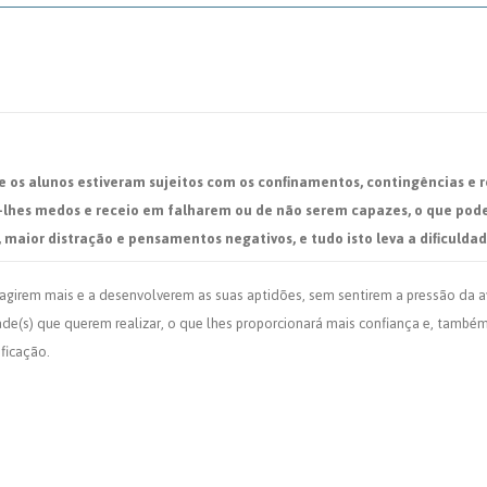
 os alunos estiveram sujeitos com os confinamentos, contingências e re
hes medos e receio em falharem ou de não serem capazes, o que pode l
ior distração e pensamentos negativos, e tudo isto leva a dificulda
teragirem mais e a desenvolverem as suas aptidões, sem sentirem a pressão da
dade(s) que querem realizar, o que lhes proporcionará mais confiança e, tamb
ficação.