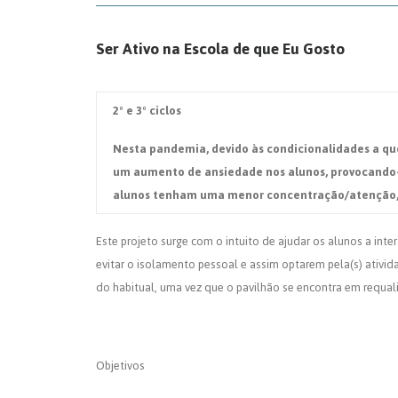
Ser Ativo na Escola de que Eu Gosto
2º e 3º ciclos
Nesta pandemia, devido às condicionalidades a que
um aumento de ansiedade nos alunos, provocando-l
alunos tenham uma menor concentração/atenção, ma
Este projeto surge com o intuito de ajudar os alunos a in
evitar o isolamento pessoal e assim optarem pela(s) ativi
do habitual, uma vez que o pavilhão se encontra em requali
Objetivos