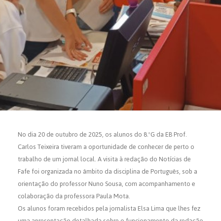
SEARCH
No dia 20 de outubro de 2025, os alunos do 8.ºG da EB Prof.
Carlos Teixeira tiveram a oportunidade de conhecer de perto o
trabalho de um jornal local. A visita à redação do Notícias de
Fafe foi organizada no âmbito da disciplina de Português, sob a
orientação do professor Nuno Sousa, com acompanhamento e
colaboração da professora Paula Mota.
Os alunos foram recebidos pela jornalista Elsa Lima que lhes fez
uma apresentação detalhada sobre o funcionamento da redação