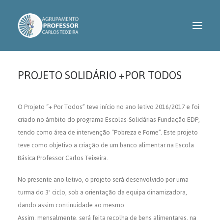
PROJETO SOLIDÁRIO +POR TODOS
AGRUPAMENTO
SERVIÇOS
O Projeto “+ Por Todos” teve início no ano letivo 2016/2017 e foi
criado no âmbito do programa Escolas-Solidárias Fundação EDP,
INFORMAÇÕES
tendo como área de intervenção “Pobreza e Fome”. Este projeto
PROJETOS
teve como objetivo a criação de um banco alimentar na Escola
Básica Professor Carlos Teixeira.
CONTACTOS
No presente ano letivo, o projeto será desenvolvido por uma
ASSOCIAÇÃO DE PAIS
turma do 3º ciclo, sob a orientação da equipa dinamizadora,
dando assim continuidade ao mesmo.
Assim, mensalmente, será feita recolha de bens alimentares, na