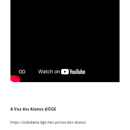
SEARCH
A Voz dos Alunos @DGE
https://cidadania.dge.mec.pt/voz-dos-alunos