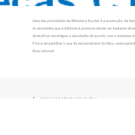
Uma das prioridades da Biblioteca Escolar é a promoção: da leitu
As atividades que a biblioteca promove devem ser bastante divers
diversificar estratégias e atividades de acordo com o interesse d
É hora de partilhar o que de extraordinário foi feito, neste per
Boas Leituras!
OFICINA DE FÓSSEIS EM FAMÍLIA
Agrupamento de Escolas Professor Carlos Teixeira